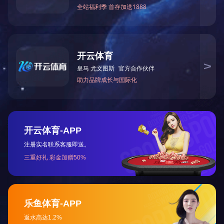
南宁市市委副书记、
10月23日上午，南宁
南宁市市委副书记、
10月23日上午，南宁
自治区副主席黄日波
11月24日下午，自治区
招商及未来规划情况。
内部办公：